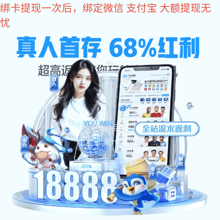
东升国际
网站东升国际
关于粮院
产品中心
东升国际 资讯
公司资讯
相关
栏目
公司资讯