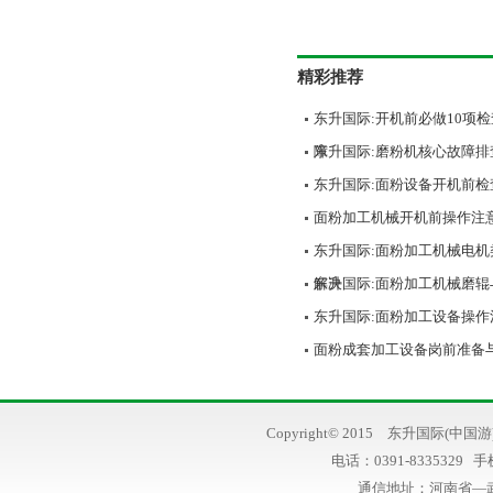
精彩推荐
东升国际:开机前必做10项
障
东升国际:磨粉机核心故障排
东升国际:面粉设备开机前
面粉加工机械开机前操作注
东升国际:面粉加工机械电
解决
东升国际:面粉加工机械磨
东升国际:面粉加工设备操作
面粉成套加工设备岗前准备与
Copyright© 2015 东升国际(中国游)
电话：0391-8335329 手
通信地址：河南省—